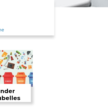
ne
nder
ubelles