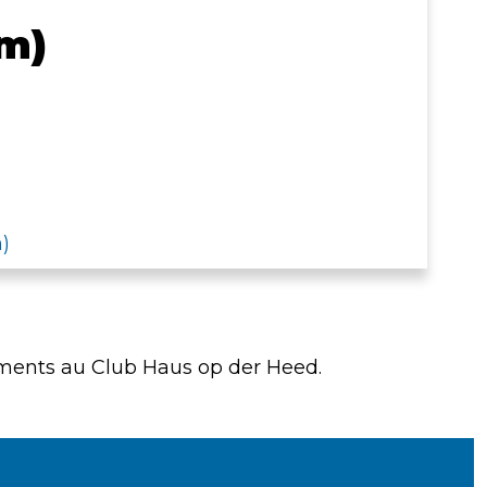
m)
)
ements au Club Haus op der Heed.