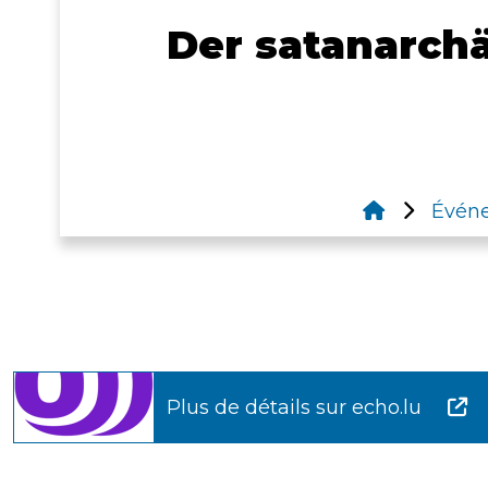
Der satanarch
Évén
Plus de détails sur echo.lu