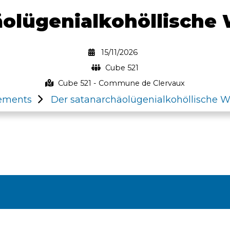
äolügenialkohöllisch
15/11/2026
Cube 521
Cube 521 - Commune de Clervaux
ements
Der satanarchäolügenialkohöllische 