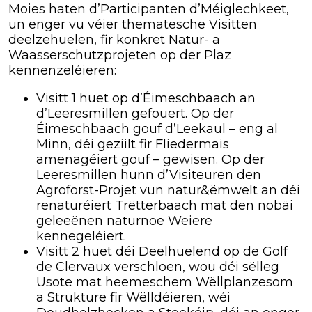
Moies haten d’Participanten d’Méiglechkeet,
un enger vu véier thematesche Visitten
deelzehuelen, fir konkret Natur- a
Waasserschutzprojeten op der Plaz
kennenzeléieren:
Visitt 1 huet op d’Éimeschbaach an
d’Leeresmillen gefouert. Op der
Éimeschbaach gouf d’Leekaul – eng al
Minn, déi geziilt fir Fliedermais
amenagéiert gouf – gewisen. Op der
Leeresmillen hunn d’Visiteuren den
Agroforst-Projet vun natur&ëmwelt an déi
renaturéiert Trëtterbaach mat den nobäi
geleeënen naturnoe Weiere
kennegeléiert.
Visitt 2 huet déi Deelhuelend op de Golf
de Clervaux verschloen, wou déi sëlleg
Usote mat heemeschem Wëllplanzesom
a Strukture fir Wëlldéieren, wéi