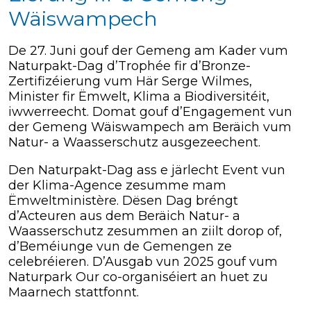
Wäiswampech
De 27. Juni gouf der Gemeng am Kader vum
Naturpakt-Dag d’Trophée fir d’Bronze-
Zertifizéierung vum Här Serge Wilmes,
Minister fir Ëmwelt, Klima a Biodiversitéit,
iwwerreecht. Domat gouf d’Engagement vun
der Gemeng Wäiswampech am Beräich vum
Natur- a Waasserschutz ausgezeechent.
Den Naturpakt-Dag ass e järlecht Event vun
der Klima-Agence zesumme mam
Ëmweltministère. Dësen Dag bréngt
d’Acteuren aus dem Beräich Natur- a
Waasserschutz zesummen an ziilt dorop of,
d’Beméiunge vun de Gemengen ze
celebréieren.
D’Ausgab vun 2025 gouf vum
Naturpark Our co-organiséiert an huet zu
Maarnech stattfonnt.