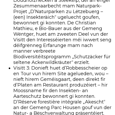
Doudholzhecken a Steekéip, déi an enger
Zesummenaarbecht mam Naturpark-
Projet „D’Naturparken zu Lëtzebuerg –
(een) Insekteräich“ ugeluecht goufen,
bewonnert gi konnten.
De Christian
Mathieu, e Bio-Bauer aus der Gemeng
Wëntger, huet am zweeten Deel vun der
Visitt den Interesséierten méi iwwert seng
déifgrënneg Erfarunge mam nach
manner verbreete
Biodiversitéitsprogramm „Schutzäcker für
seltene Ackerwildkräuter“ erzielt.
Visitt 3: Donieft huet d’Robbesscheier op
en Tour vun hirem Site agelueden, wou –
nieft hirem Geméisgaart, deen direkt fir
d’Platen am Restaurant produzéiert – hir
Moossname fir den Insekten- an
Aarteschutz bewonnert gi konnten.
D’Réserve forestière intégrale „Akescht“
an der Gemeng Parc Housen gouf vun der
Natur- a Bëschverwaltung präsentéiert.