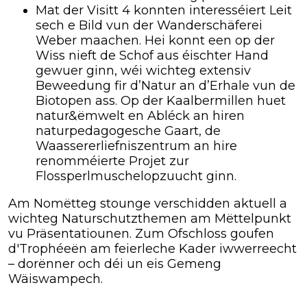
Mat der Visitt 4 konnten interesséiert Leit
sech e Bild vun der Wanderschäferei
Weber maachen.
Hei konnt een op der
Wiss nieft de Schof aus éischter Hand
gewuer ginn, wéi wichteg extensiv
Beweedung fir d’Natur an d’Erhale vun de
Biotopen ass. Op der Kaalbermillen huet
natur&ëmwelt en Abléck an hiren
naturpedagogesche Gaart, de
Waassererliefniszentrum an hire
renomméierte Projet zur
Flossperlmuschelopzuucht ginn.
Am Nomëtteg stounge verschidden aktuell a
wichteg Naturschutzthemen am Mëttelpunkt
vu Präsentatiounen. Zum Ofschloss goufen
d'Trophéeën am feierleche Kader iwwerreecht
– dorënner och déi un eis Gemeng
Wäiswampech.